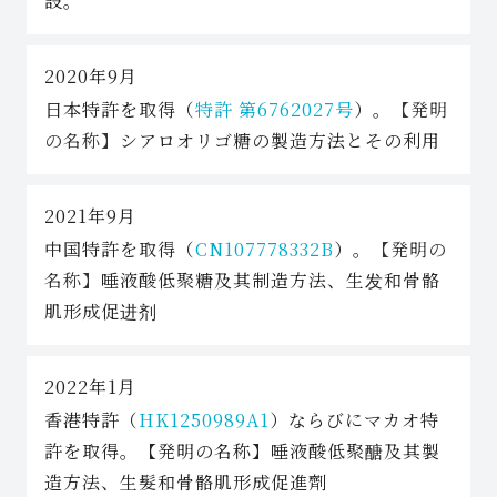
設。
2020年9月
日本特許を取得（
特許 第6762027号
）。
【発明
の名称】
シアロオリゴ糖の製造方法とその利用
2021年9月
中国特許を取得（
CN107778332B
）。
【発明の
名称】
唾液酸低聚糖及其制造方法、生发和骨骼
肌形成促进剂
2022年1月
香港特許（
HK1250989A1
）ならびにマカオ特
許を取得。【発明の名称】唾液酸低聚醣及其製
造方法、生髮和骨骼肌形成促進劑