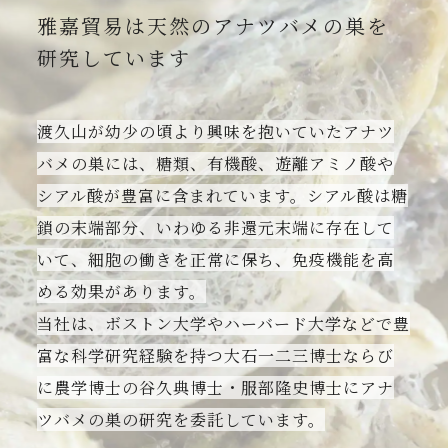
雅嘉貿易は天然のアナツバメの巣を
研究しています
渡久山が幼少の頃より興味を抱いていたアナツ
バメの巣には、糖類、有機酸、遊離アミノ酸や
シアル酸が豊富に含まれています。シアル酸は糖
鎖の末端部分、いわゆる非還元末端に存在して
いて、細胞の働きを正常に保ち、免疫機能を高
める効果があります。
当社は、ボストン大学やハーバード大学などで豊
富な科学研究経験を持つ大石一二三博士ならび
に農学博士の谷久典博士・服部隆史博士にアナ
ツバメの巣の研究を委託しています。